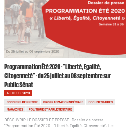
Programmation Été 2020 - "Liberté, Egalité,
Citoyenneté" - du 25 juillet au 06 septembre sur
Public Sénat
1 JUILLET 2020
DOSSIERS DE PRESSE
PROGRAMMATION SPÉCIALE
DOCUMENTAIRES
MAGAZINES
POLITIQUE ET PARLEMENTAIRE
DÉCOUVRIR LE DOSSIER DE PRESSE Dossier de presse
"Programmation Été 2020 - "Liberté, Egalité, Citoyenneté". Les