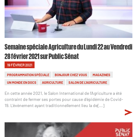
Semaine spéciale Agriculture du Lundi 22 au Vendredi
28 février 2021 sur Public Sénat
19 FÉVRIER 2021
PROGRAMMATION SPÉCIALE
BONJOUR CHEZ VOUS
MAGAZINES
UN MONDE EN DOCS
AGRICULTURE
SALON DE L'AGRICULTURE
En cette année 2021, le Salon International de l'Agriculture a été
contraint de fermer ses portes pour cause d'épidémie de Covid-
19. L'évènement ayant traditionnellement lieu la de[...]