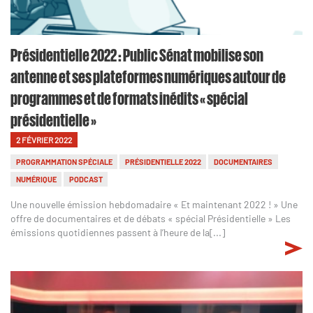
Présidentielle 2022 : Public Sénat mobilise son
antenne et ses plateformes numériques autour de
programmes et de formats inédits « spécial
présidentielle »
2 FÉVRIER 2022
PROGRAMMATION SPÉCIALE
PRÉSIDENTIELLE 2022
DOCUMENTAIRES
NUMÉRIQUE
PODCAST
Une nouvelle émission hebdomadaire « Et maintenant 2022 ! » Une
offre de documentaires et de débats « spécial Présidentielle » Les
émissions quotidiennes passent à l’heure de la[...]