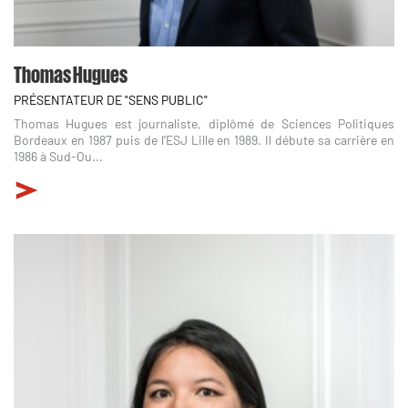
Thomas Hugues
PRÉSENTATEUR DE "SENS PUBLIC"
Thomas Hugues est journaliste, diplômé de Sciences Politiques
Bordeaux en 1987 puis de l’ESJ Lille en 1989. Il débute sa carrière en
1986 à Sud-Ou...