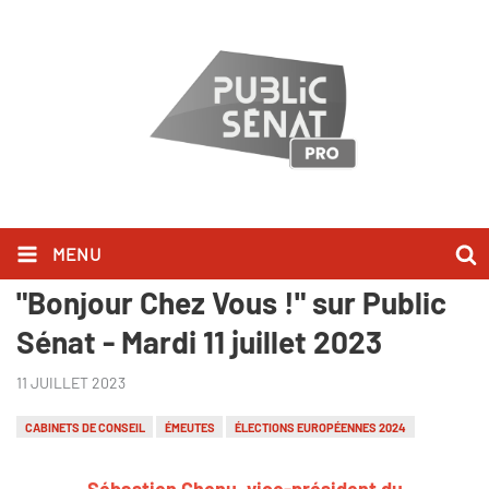
MENU
Sébastien Chenu l'a dit dans
"Bonjour Chez Vous !" sur Public
Sénat - Mardi 11 juillet 2023
11 JUILLET 2023
CABINETS DE CONSEIL
ÉMEUTES
ÉLECTIONS EUROPÉENNES 2024
Sébastien Chenu, vice-président du