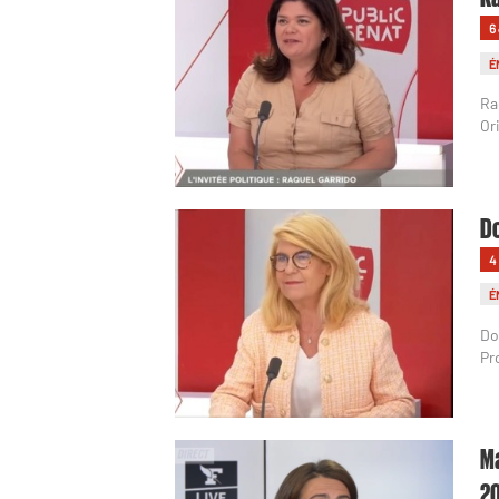
6
É
Ra
Or
Do
4
É
Do
Pr
Ma
2