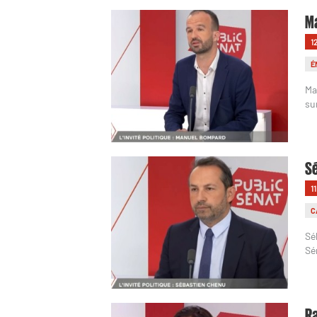
Ma
1
É
Ma
su
Sé
1
C
Sé
Sé
Ra