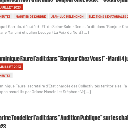
 JUILLET 2023
MEUTES
MAINTIEN DE L'ORDRE
JEAN-LUC MÉLENCHON
ÉLECTIONS SÉNATORIALES 
quel Garrido, députée (LFI) de Seine-Saint-Denis, l'a dit dans "Bonjour Che
iane Mancini et Julien Lecuyer (La Voix du Nord)[...]
minique Faure l'a dit dans "Bonjour Chez Vous !" - Mardi 4 j
 JUILLET 2023
MEUTES
minique Faure, secrétaire d'État chargée des Collectivités territoriales, l'
opos recueillis par Oriane Mancini et Stéphane Ve[...]
rine Tondelier l'a dit dans "Audition Publique" sur les cha
023