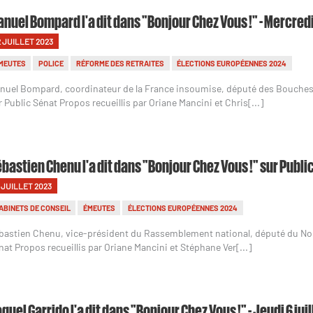
nuel Bompard l'a dit dans "Bonjour Chez Vous !" - Mercredi 
2 JUILLET 2023
MEUTES
POLICE
RÉFORME DES RETRAITES
ÉLECTIONS EUROPÉENNES 2024
nuel Bompard, coordinateur de la France insoumise, député des Bouches-
r Public Sénat Propos recueillis par Oriane Mancini et Chris[...]
bastien Chenu l'a dit dans "Bonjour Chez Vous !" sur Public 
1 JUILLET 2023
ABINETS DE CONSEIL
ÉMEUTES
ÉLECTIONS EUROPÉENNES 2024
bastien Chenu, vice-président du Rassemblement national, député du Nord,
nat Propos recueillis par Oriane Mancini et Stéphane Ver[...]
quel Garrido l'a dit dans "Bonjour Chez Vous !" - Jeudi 6 jui