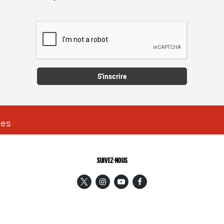
Captcha
S'inscrire
les
SUIVEZ-NOUS