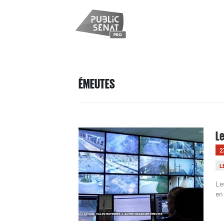
ÉMEUTES
Le
2
L
Le
en