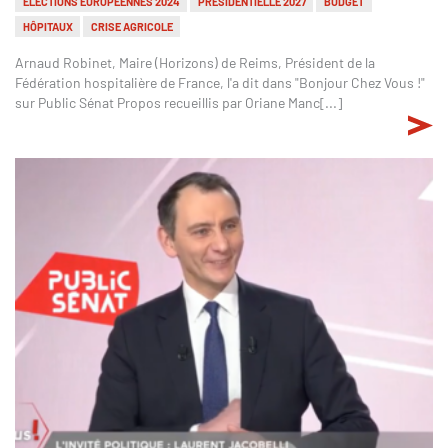
ÉLECTIONS EUROPÉENNES 2024
PRÉSIDENTIELLE 2027
BUDGET
HÔPITAUX
CRISE AGRICOLE
Arnaud Robinet, Maire (Horizons) de Reims, Président de la
Fédération hospitalière de France, l'a dit dans "Bonjour Chez Vous !"
sur Public Sénat Propos recueillis par Oriane Manc[...]