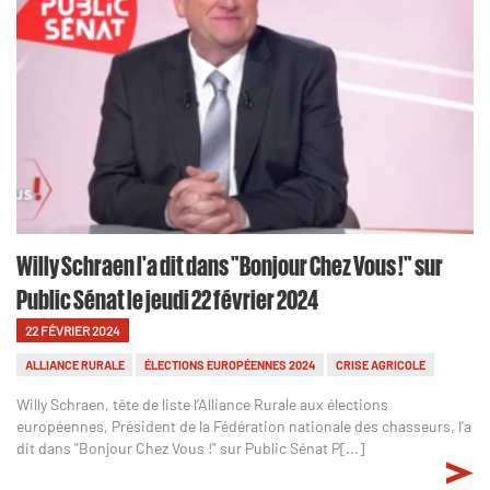
Willy Schraen l'a dit dans "Bonjour Chez Vous !" sur
Public Sénat le jeudi 22 février 2024
22 FÉVRIER 2024
ALLIANCE RURALE
ÉLECTIONS EUROPÉENNES 2024
CRISE AGRICOLE
Willy Schraen, tête de liste l’Alliance Rurale aux élections
européennes, Président de la Fédération nationale des chasseurs, l'a
dit dans "Bonjour Chez Vous !" sur Public Sénat P[...]