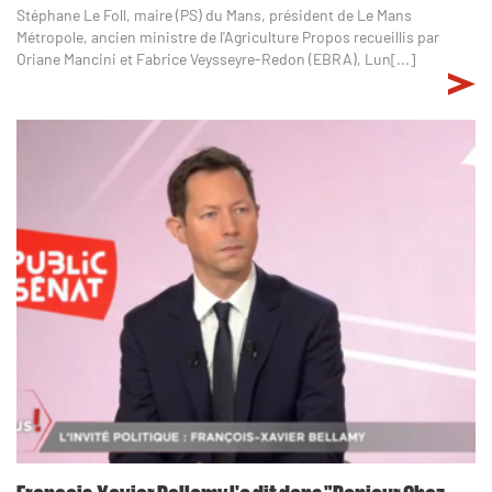
Stéphane Le Foll, maire (PS) du Mans, président de Le Mans
Métropole, ancien ministre de l'Agriculture Propos recueillis par
Oriane Mancini et Fabrice Veysseyre-Redon (EBRA), Lun[...]