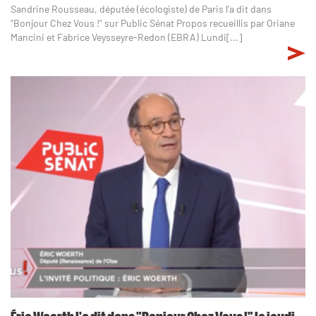
Sandrine Rousseau, députée (écologiste) de Paris l'a dit dans
"Bonjour Chez Vous !" sur Public Sénat Propos recueillis par Oriane
Mancini et Fabrice Veysseyre-Redon (EBRA) Lundi[...]