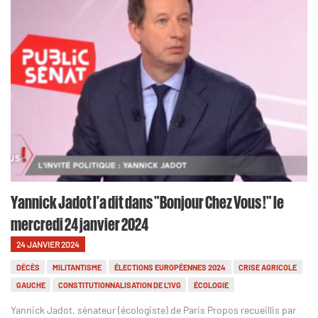
Yannick Jadot l'a dit dans "Bonjour Chez Vous !" le
mercredi 24 janvier 2024
24 JANVIER 2024
DÉCÈS
MILITANTISME
ÉLECTIONS EUROPÉENNES 2024
CRISE AGRICOLE
GAUCHE
CONSTITUTIONNALISATION DE L'IVG
ÉCOLOGIE
Yannick Jadot, sénateur (écologiste) de Paris Propos recueillis par