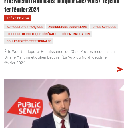
Éric Woerth l'a dit dans "Bonjour Chez Vous !" le jeudi
1er février 2024
1 FÉVRIER 2024
AGRICULTURE FRANÇAISE
AGRICULTURE EUROPÉENNE
CRISE AGRICOLE
DISCOURS DE POLITIQUE GÉNÉRALE
DÉCENTRALISATION
COLLECTIVITÉS TERRITORIALES
Éric Woerth, député (Renaissance) de l’Oise Propos recueillis par
Oriane Mancini et Julien Lecuyer (La Voix du Nord) Jeudi 1er
février 2024