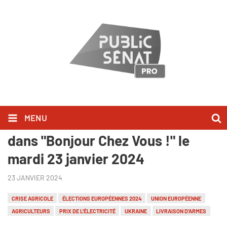
MENU
Nicolas Dupont-Aignan l'a dit
dans "Bonjour Chez Vous !" le
mardi 23 janvier 2024
23 JANVIER 2024
CRISE AGRICOLE
ÉLECTIONS EUROPÉENNES 2024
UNION EUROPÉENNE
AGRICULTEURS
PRIX DE L'ÉLECTRICITÉ
UKRAINE
LIVRAISON D'ARMES