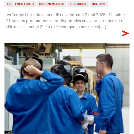
LES TEMPS FORTS
DOCUMENTAIRES
ÉDUCATION
HISTOIRE
Les Temps Forts du samedi 16 au vendredi 22 mai 2026 - Semaine
21Tous nos programmes sont disponibles en avant-première . La
grille de la semaine 21 est à télécharger en bas de cet[...]