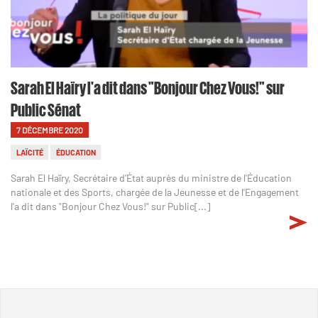
Sarah El Haïry l'a dit dans "Bonjour Chez Vous!" sur
Public Sénat
7 DÉCEMBRE 2020
LAÏCITÉ
ÉDUCATION
Sarah El Haïry, Secrétaire d'État auprès du ministre de l'Éducation
nationale et des Sports, chargée de la Jeunesse et de l'Engagement
l'a dit dans "Bonjour Chez Vous!" sur Public[...]