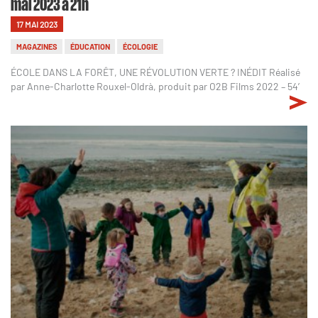
mai 2023 à 21h
17 MAI 2023
MAGAZINES
ÉDUCATION
ÉCOLOGIE
ÉCOLE DANS LA FORÊT, UNE RÉVOLUTION VERTE ? INÉDIT Réalisé
par Anne-Charlotte Rouxel-Oldrà, produit par O2B Films 2022 – 54’