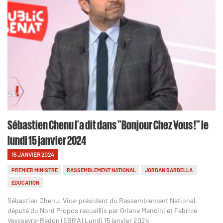
Sébastien Chenu l'a dit dans "Bonjour Chez Vous !" le
lundi 15 janvier 2024
15 JANVIER 2024
PREMIER MINISTRE
RASSEMBLEMENT NATIONAL
JORDAN BARDELLA
ÉDUCATION
Sébastien Chenu, Vice-président du Rassemblement National,
député du Nord Propos recueillis par Oriane Mancini et Fabrice
Veysseyre-Redon (EBRA) Lundi 15 janvier 2024