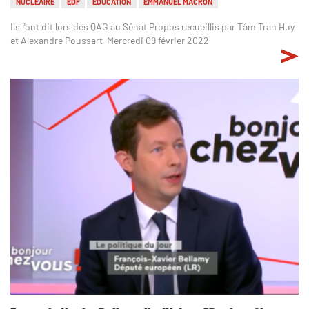
NUCLÉAIRE
EDF
ÉDUCATION
EMMANUEL MACRON
Ils l'ont dit lors des QAG au Sénat Propos recueillis par Tâm Tran Huy
et Alexandre Poussart Mercredi 09 février 2022