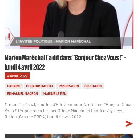
Marion Maréchal l'a dit dans "Bonjour Chez Vous !" -
lundi 4 avril 2022
4 AVRIL 2022
UKRAINE
POUVOIR D'ACHAT
IMMIGRATION
ÉDUCATION
EMMANUEL MACRON
MARINE LE PEN
Marion Maréchal, soutien d'Eric Zemmour l'a dit dans "Bonjour Chez
Vous !" Propos recueillis par Oriane Mancini et Fabrice Veysseyre-
Redon (Groupe EBRA) Lundi 4 avril 2022