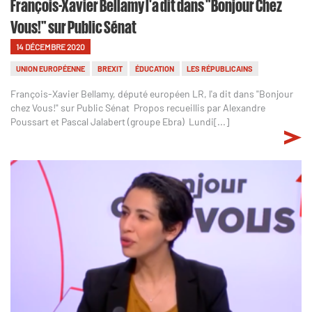
François-Xavier Bellamy l'a dit dans "Bonjour Chez
Vous!" sur Public Sénat
14 DÉCEMBRE 2020
UNION EUROPÉENNE
BREXIT
ÉDUCATION
LES RÉPUBLICAINS
François-Xavier Bellamy, député européen LR, l'a dit dans "Bonjour
chez Vous!" sur Public Sénat Propos recueillis par Alexandre
Poussart et Pascal Jalabert (groupe Ebra) Lundi[...]