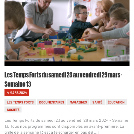
Les Temps Forts du samedi 23 au vendredi 29 mars -
Semaine 13
4 MARS 2024
LES TEMPS FORTS
DOCUMENTAIRES
MAGAZINES
SANTÉ
ÉDUCATION
SOCIÉTÉ
Les Temps Forts du samedi 23 au vendredi 29 mars 2024 - Semaine
13. Tous nos programmes sont disponibles en avant-première. La
grille de la semaine 13 est à télécharger en bas de[...]