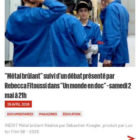
"Métal brûlant" suivi d'un débat présenté par
Rebecca Fitoussi dans "Un monde en doc" - samedi 2
mai à 21h
29 AVRIL 2026
DOCUMENTAIRES
MAGAZINES
ÉDUCATION
INÉDIT Métal brûlant Réalisé par Sébastien Koegler, produit par Lux
for Film 58' - 2026