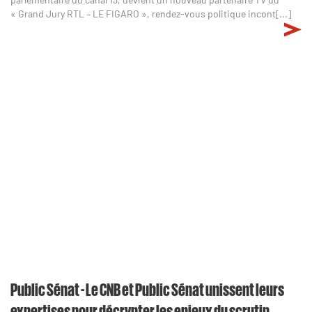
« Grand Jury RTL – LE FIGARO », rendez-vous politique incont[...]
Public Sénat - Le CNB et Public Sénat unissent leurs
expertises pour décrypter les enjeux du scrutin