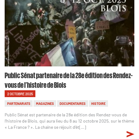
Public Sénat partenaire de la 28e édition des Rendez-
vous de l’histoire de Blois
2 OCTOBRE 2025
PARTENARIATS
MAGAZINES
DOCUMENTAIRES
HISTOIRE
Public Sénat est partenaire de la 28e édition des Rendez-vous de
l’histoire de Blois, qui aura lieu du 8 au 12 octobre 2025, sur le thème
« La France ? ». La chaîne se réjouit d’êt[...]