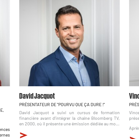
David Jacquot
Vinc
PRÉSENTATEUR DE "POURVU QUE ÇA DURE !"
PRÉS
E,
David Jacquot a suivi un cursus de formation
Vinc
financière avant d’intégrer la chaîne Bloomberg TV,
prése
en 2000, où il présente une émission dédiée au mo...
Après
ences
dernes