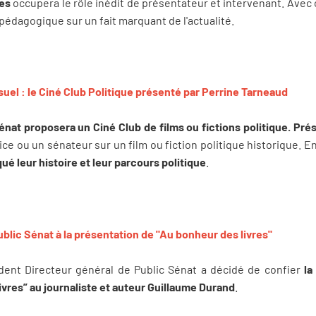
nes
occupera le rôle inédit de présentateur et intervenant. Avec 
édagogique sur un fait marquant de l'actualité.
l : le Ciné Club Politique présenté par Perrine Tarneaud
énat proposera un Ciné Club de films ou fictions politique. Pré
ice ou un sénateur sur un film ou fiction politique historique. E
qué leur histoire et leur parcours politique
.
blic Sénat à la présentation de "Au bonheur des livres"
ident Directeur général de Public Sénat a décidé de confier
la
livres” au journaliste et auteur Guillaume Durand
.