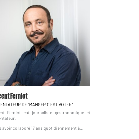
ent Ferniot
ENTATEUR DE "MANGER C'EST VOTER"
ent Ferniot est journaliste gastronomique et
ntateur.
 avoir collaboré 17 ans quotidiennement à...