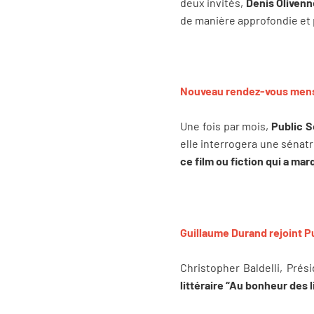
deux invités,
Denis Oliven
de manière approfondie et p
Nouveau rendez-vous mensue
Une fois par mois,
Public S
elle interrogera une sénatr
ce film ou fiction qui a mar
Guillaume Durand rejoint Pu
Christopher Baldelli, Prés
littéraire “Au bonheur des 