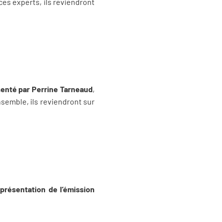
ces experts, ils reviendront
senté par Perrine Tarneaud
,
nsemble, ils reviendront sur
 présentation de l’émission