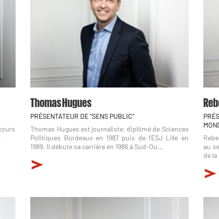
Thomas Hugues
Reb
PRÉSENTATEUR DE "SENS PUBLIC"
PRÉS
MOND
rcours
Thomas Hugues est journaliste, diplômé de Sciences
t
Politiques Bordeaux en 1987 puis de l’ESJ Lille en
Rebec
1989. Il débute sa carrière en 1986 à Sud-Ou...
au se
de la