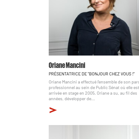
Oriane Mancini
PRÉSENTATRICE DE "BONJOUR CHEZ VOUS !"
Oriane Mancini a effectué l’ensemble de son pa
professionnel au sein de Public Sénat où elle es
arrivée en stage en 2005. Oriane a su, au fil des
années, développer de...