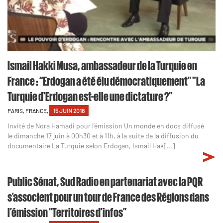
Ismail Hakki Musa, ambassadeur de la Turquie en
France : “Erdogan a été élu démocratiquement”​ "La
Turquie d'Erdogan est-elle une dictature ?"
PARIS, FRANCE,
15 JUIN 2018
Invité de Nora Hamadi pour l’émission Un monde en docs diffusé
le dimanche 17 juin à 00h30 et à 11h, à la suite de la diffusion du
documentaire La Turquie selon Erdogan, Ismail Hak[...]
Public Sénat, Sud Radio en partenariat avec la PQR
s’associent pour un tour de France des Régions dans
l’émission “Territoires d’infos”