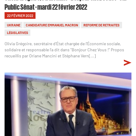
Public Sénat - mardi 22 février 2022
22 FÉVRIER 2022
UKRAINE
CANDIDATURE EMMANUEL MACRON
REFORME DE RETRAITES
LÉGISLATIVES
Olivia Grégoire, secrétaire d'État chargée de l'Économie sociale,
solidaire et responsable l'a dit dans "Bonjour Chez Vous !" Propos
recueillis par Oriane Mancini et Stéphane Vern[...]