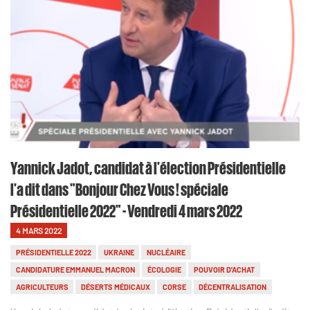
Yannick Jadot, candidat à l'élection Présidentielle
l'a dit dans "Bonjour Chez Vous ! spéciale
Présidentielle 2022" - Vendredi 4 mars 2022
4 MARS 2022
PRÉSIDENTIELLE 2022
UKRAINE
NUCLÉAIRE
CANDIDATURE EMMANUEL MACRON
ÉCOLOGIE
POUVOIR D'ACHAT
AGRICULTEURS
DÉSERTS MÉDICAUX
CORSE
DÉCENTRALISATION