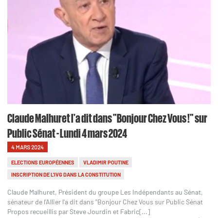
Claude Malhuret l'a dit dans "Bonjour Chez Vous !" sur
Public Sénat - Lundi 4 mars 2024
4 MARS 2024
ELECTIONS EUROPÉENNES
VLADIMIR POUTINE
INSCRIPTION DE L'IVG DANS LA CONSTITUTION
Claude Malhuret, Président du groupe Les Indépendants au Sénat,
sénateur de l’Allier l'a dit dans "Bonjour Chez Vous sur Public Sénat
Propos recueillis par Steve Jourdin et Fabric[...]