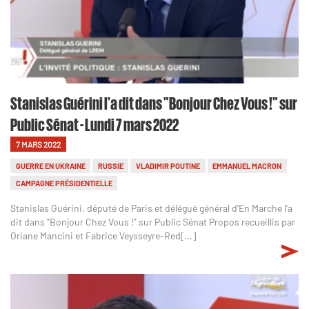
Stanislas Guérini l'a dit dans "Bonjour Chez Vous !" sur
Public Sénat - Lundi 7 mars 2022
7 MARS 2022
GUERRE EN UKRAINE
RUSSIE
VLADIMIR POUTINE
EMMANUEL MACRON
CAMPAGNE PRÉSIDENTIELLE
Stanislas Guérini, député de Paris et délégué général d'En Marche l'a
dit dans "Bonjour Chez Vous !" sur Public Sénat Propos recueillis par
Oriane Mancini et Fabrice Veysseyre-Red[...]