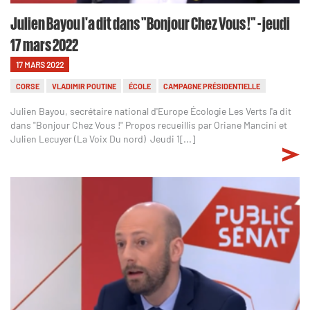
Julien Bayou l'a dit dans "Bonjour Chez Vous !" - jeudi
17 mars 2022
17 MARS 2022
CORSE
VLADIMIR POUTINE
ÉCOLE
CAMPAGNE PRÉSIDENTIELLE
Julien Bayou, secrétaire national d'Europe Écologie Les Verts l'a dit
dans "Bonjour Chez Vous !" Propos recueillis par Oriane Mancini et
Julien Lecuyer (La Voix Du nord) Jeudi 1[...]