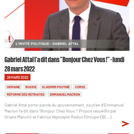
Gabriel Attal l'a dit dans "Bonjour Chez Vous !" - lundi
28 mars 2022
28 MARS 2022
UKRAINE
RUSSIE
VLADIMIR POUTINE
CORSE
RÉFORME DES RETRAITES
EMMANUEL MACRON
Gabriel Attal porte-parole du gouvernement, soutien d’Emmanuel
Macron l'a dit dans "Bonjour Chez Vous !" Propos recueillis par
Oriane Mancini et Fabrice Veysseyre-Redon (Groupe EB[...]