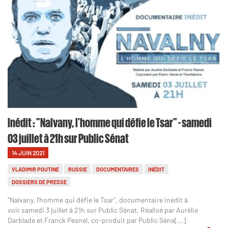
Inédit : "Nalvany, l'homme qui défie le Tsar" - samedi
03 juillet à 21h sur Public Sénat
14 JUIN 2021
VLADIMIR POUTINE
RUSSIE
DOCUMENTAIRES
INÉDIT
DOSSIERS DE PRESSE
"Nalvany, l'homme qui défie le Tsar", documentaire inédit à
voir samedi 3 juillet à 21h sur Public Sénat. Réalisé par Aurélie
Darblade et Franck Pesnel, co-produit par Public Séna[...]