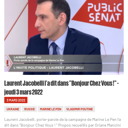
Laurent Jacobelli l'a dit dans "Bonjour Chez Vous !" -
jeudi 3 mars 2022
3 MARS 2022
UKRAINE
RUSSIE
MARINE LE PEN
VLADIMIR POUTINE
Laurent Jacobelli, porte-parole de la campagne de Marine Le Pen l'a
dit dans "Bonjour Chez Vous ! " Propos recueillis par Oriane Mancini