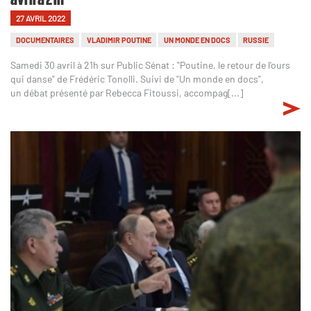
27 AVRIL 2022
DOCUMENTAIRES
VLADIMIR POUTINE
UN MONDE EN DOCS
RUSSIE
Samedi 30 avril à 21h sur Public Sénat : "Poutine, le retour de l'ours
qui danse" de Frédéric Tonolli. Suivi de "Un monde en docs",
un débat présenté par Rebecca Fitoussi, accompag[...]