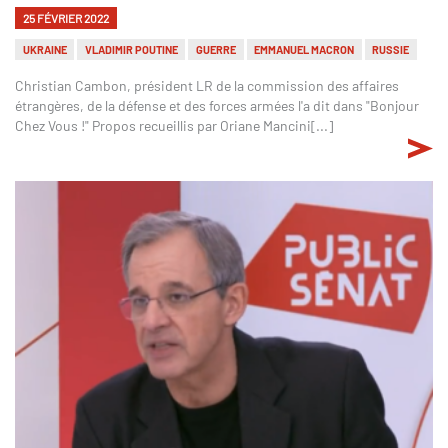
25 FÉVRIER 2022
UKRAINE
VLADIMIR POUTINE
GUERRE
EMMANUEL MACRON
RUSSIE
Christian Cambon, président LR de la commission des affaires
étrangères, de la défense et des forces armées l'a dit dans "Bonjour
Chez Vous !" Propos recueillis par Oriane Mancini[...]