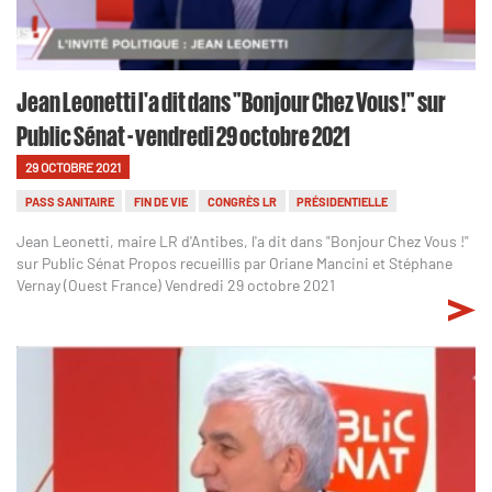
Jean Leonetti l'a dit dans "Bonjour Chez Vous !" sur
Public Sénat - vendredi 29 octobre 2021
29 OCTOBRE 2021
PASS SANITAIRE
FIN DE VIE
CONGRÈS LR
PRÉSIDENTIELLE
Jean Leonetti, maire LR d'Antibes, l'a dit dans "Bonjour Chez Vous !"
sur Public Sénat Propos recueillis par Oriane Mancini et Stéphane
Vernay (Ouest France) Vendredi 29 octobre 2021