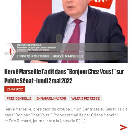
Hervé Marseille l'a dit dans "Bonjour Chez Vous !" sur
Public Sénat - lundi 2 mai 2022
2 MAI 2022
PRÉSIDENTIELLE
EMMANUEL MACRON
VALÉRIE PÉCRESSE
Hervé Marseille, président du groupe Union Centriste au Sénat, l'a dit
dans "Bonjour Chez Vous !" Propos recueillis par Oriane Mancini
et Éric Richard, journaliste à la Nouvelle R[...]