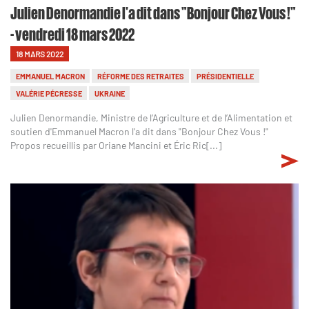
Julien Denormandie l'a dit dans "Bonjour Chez Vous !"
- vendredi 18 mars 2022
18 MARS 2022
EMMANUEL MACRON
RÉFORME DES RETRAITES
PRÉSIDENTIELLE
VALÉRIE PÉCRESSE
UKRAINE
Julien Denormandie, Ministre de l’Agriculture et de l’Alimentation et
soutien d'Emmanuel Macron l'a dit dans "Bonjour Chez Vous !"
Propos recueillis par Oriane Mancini et Éric Ric[...]