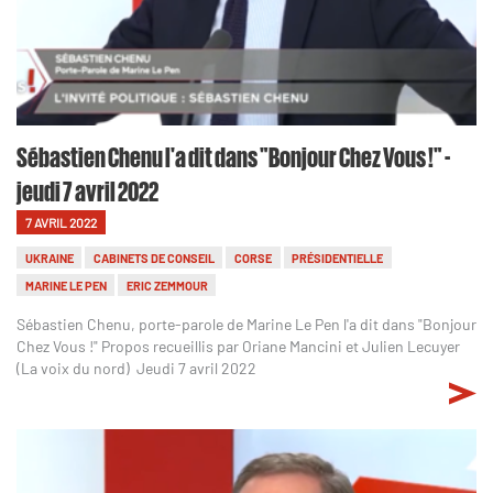
Sébastien Chenu l'a dit dans "Bonjour Chez Vous !" -
jeudi 7 avril 2022
7 AVRIL 2022
UKRAINE
CABINETS DE CONSEIL
CORSE
PRÉSIDENTIELLE
MARINE LE PEN
ERIC ZEMMOUR
Sébastien Chenu, porte-parole de Marine Le Pen l'a dit dans "Bonjour
Chez Vous !" Propos recueillis par Oriane Mancini et Julien Lecuyer
(La voix du nord) Jeudi 7 avril 2022