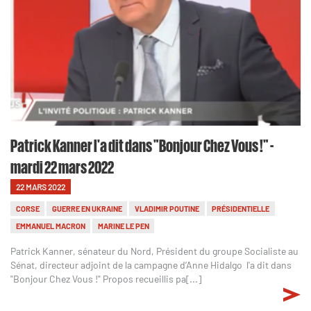
Patrick Kanner l'a dit dans "Bonjour Chez Vous !" -
mardi 22 mars 2022
22 MARS 2022
CORSE
GUERRE EN UKRAINE
VLADIMIR POUTINE
PRÉSIDENTIELLE
EMMANUEL MACRON
MARINE LE PEN
Patrick Kanner, sénateur du Nord, Président du groupe Socialiste au
Sénat, directeur adjoint de la campagne d’Anne Hidalgo l'a dit dans
"Bonjour Chez Vous !" Propos recueillis pa[...]