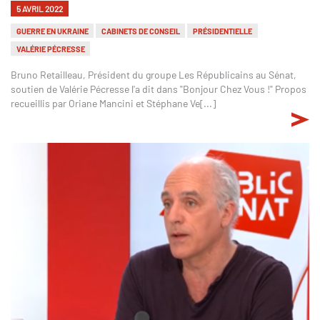
5 AVRIL 2022
GUERRE EN UKRAINE
CABINETS DE CONSEIL
PRÉSIDENTIELLE
VALÉRIE PÉCRESSE
Bruno Retailleau, Président du groupe Les Républicains au Sénat,
soutien de Valérie Pécresse l'a dit dans "Bonjour Chez Vous !" Propos
recueillis par Oriane Mancini et Stéphane Ve[...]