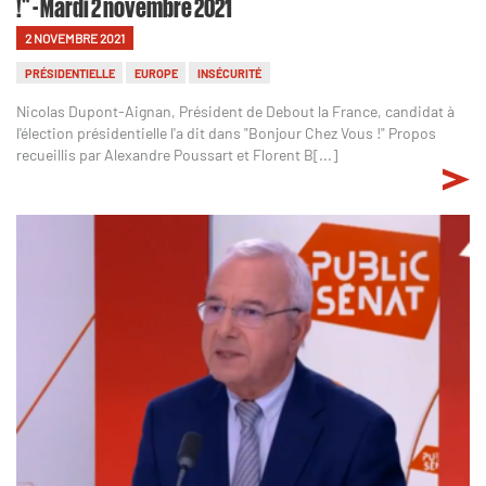
!" - Mardi 2 novembre 2021
2 NOVEMBRE 2021
PRÉSIDENTIELLE
EUROPE
INSÉCURITÉ
Nicolas Dupont-Aignan, Président de Debout la France, candidat à
l'élection présidentielle l'a dit dans "Bonjour Chez Vous !" Propos
recueillis par Alexandre Poussart et Florent B[...]