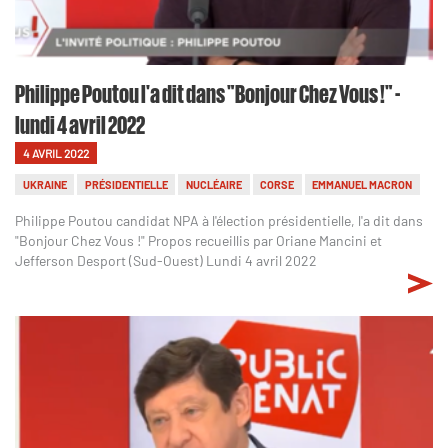
Philippe Poutou l'a dit dans "Bonjour Chez Vous !" -
lundi 4 avril 2022
4 AVRIL 2022
UKRAINE
PRÉSIDENTIELLE
NUCLÉAIRE
CORSE
EMMANUEL MACRON
Philippe Poutou candidat NPA à l'élection présidentielle, l'a dit dans
"Bonjour Chez Vous !" Propos recueillis par Oriane Mancini et
Jefferson Desport (Sud-Ouest) Lundi 4 avril 2022