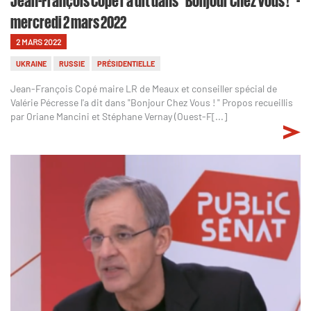
mercredi 2 mars 2022
2 MARS 2022
UKRAINE
RUSSIE
PRÉSIDENTIELLE
Jean-François Copé maire LR de Meaux et conseiller spécial de
Valérie Pécresse l'a dit dans "Bonjour Chez Vous ! " Propos recueillis
par Oriane Mancini et Stéphane Vernay (Ouest-F[...]