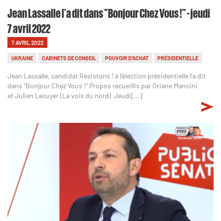
Jean Lassalle l'a dit dans "Bonjour Chez Vous !" - jeudi
7 avril 2022
7 AVRIL 2022
UKRAINE
CABINETS DE CONSEIL
POUVOIR D'ACHAT
PRÉSIDENTIELLE
Jean Lassalle, candidat Résistons ! à l’élection présidentielle l'a dit
dans "Bonjour Chez Vous !" Propos recueillis par Oriane Mancini
et Julien Lecuyer (La voix du nord) Jeudi[...]