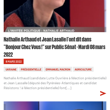
Nathalie Arthaud et Jean Lasalle l'ont dit dans
"Bonjour Chez Vous !" sur Public Sénat - Mardi 08 mars
2022
8 MARS 2022
UKRAINE
PRÉSIDENTIELLE
EMMANUEL MACRON
AGRICULTURE
Nathalie Arthaud (candidate Lutte Ouvrière à l'élection présidentielle)
et Jean Lassalle (député des Pyrénées-Atlantiques et candidat
Résistons ! à l'élection présidentielle) l'ont[...]