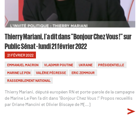
Thierry Mariani, l'a dit dans "Bonjour Chez Vous !" sur
Public Sénat - lundi 21 février 2022
21 FÉVRIER 2022
EMMANUEL MACRON
VLADIMIR POUTINE
UKRAINE
PRÉSIDENTIELLE
MARINE LE PEN
VALÉRIE PÉCRESSE
ERIC ZEMMOUR
RASSEMBLEMENT NATIONAL
Thierry Mariani, député européen RN et porte-parole de la campagne
de Marine Le Pen l'a dit dans "Bonjour Chez Vous !" Propos recueillis
par Oriane Mancini et Olivier Biscaye de M[...]