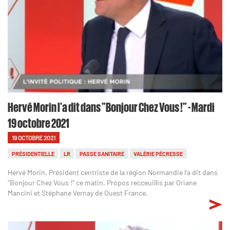
Hervé Morin l'a dit dans "Bonjour Chez Vous !" - Mardi
19 octobre 2021
19 OCTOBRE 2021
PRÉSIDENTIELLE
LR
PASSE SANITAIRE
VALÉRIE PÉCRESSE
Hervé Morin, Président centriste de la région Normandie l'a dit dans
"Bonjour Chez Vous !" ce matin. Propos recceuillis par Oriane
Mancini et Stéphane Vernay de Ouest France.