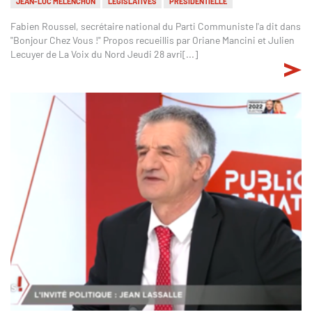
JEAN-LUC MÉLENCHON
LÉGISLATIVES
PRÉSIDENTIELLE
Fabien Roussel, secrétaire national du Parti Communiste l'a dit dans
"Bonjour Chez Vous !" Propos recueillis par Oriane Mancini et Julien
Lecuyer de La Voix du Nord Jeudi 28 avri[...]