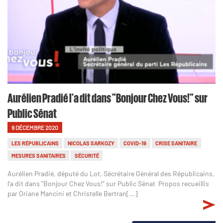
Aurélien Pradié l'a dit dans "Bonjour Chez Vous!" sur
Public Sénat
9 DÉCEMBRE 2020
LES RÉPUBLICAINS
NICOLAS SARKOZY
COVID-19
CRISE SANITAIRE
MESURES SANITAIRES
SÉCURITÉ
Aurélien Pradié, député du Lot, Sécrétaire Général des Républicains,
l'a dit dans "Bonjour Chez Vous!" sur Public Sénat Propos recueillis
par Oriane Mancini et Christelle Bertran[...]