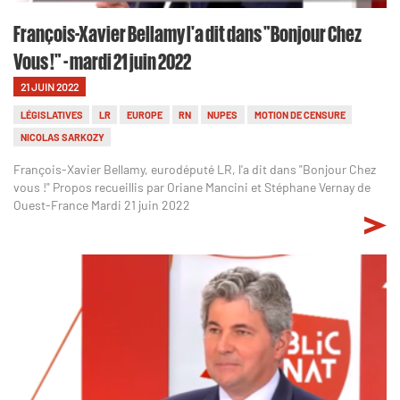
François-Xavier Bellamy l'a dit dans "Bonjour Chez
Vous !" - mardi 21 juin 2022
21 JUIN 2022
LÉGISLATIVES
LR
EUROPE
RN
NUPES
MOTION DE CENSURE
NICOLAS SARKOZY
François-Xavier Bellamy, eurodéputé LR, l'a dit dans "Bonjour Chez
vous !" Propos recueillis par Oriane Mancini et Stéphane Vernay de
Ouest-France Mardi 21 juin 2022