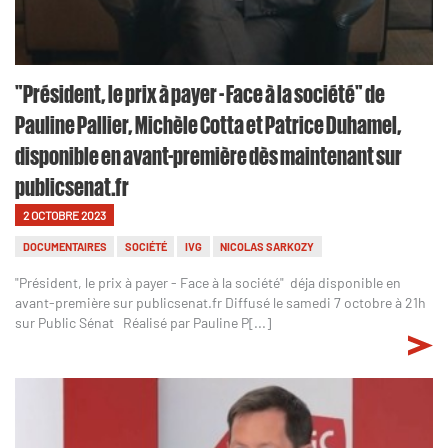
"Président, le prix à payer - Face à la société" de
Pauline Pallier, Michèle Cotta et Patrice Duhamel,
disponible en avant-première dès maintenant sur
publicsenat.fr
2 OCTOBRE 2023
DOCUMENTAIRES
SOCIÉTÉ
IVG
NICOLAS SARKOZY
"Président, le prix à payer - Face à la société" déja disponible en
avant-première sur publicsenat.fr Diffusé le samedi 7 octobre à 21h
sur Public Sénat Réalisé par Pauline P[...]