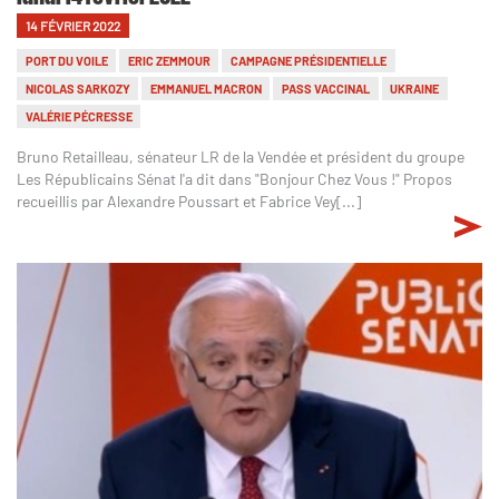
14 FÉVRIER 2022
PORT DU VOILE
ERIC ZEMMOUR
CAMPAGNE PRÉSIDENTIELLE
NICOLAS SARKOZY
EMMANUEL MACRON
PASS VACCINAL
UKRAINE
VALÉRIE PÉCRESSE
Bruno Retailleau, sénateur LR de la Vendée et président du groupe
Les Républicains Sénat l'a dit dans "Bonjour Chez Vous !" Propos
recueillis par Alexandre Poussart et Fabrice Vey[...]