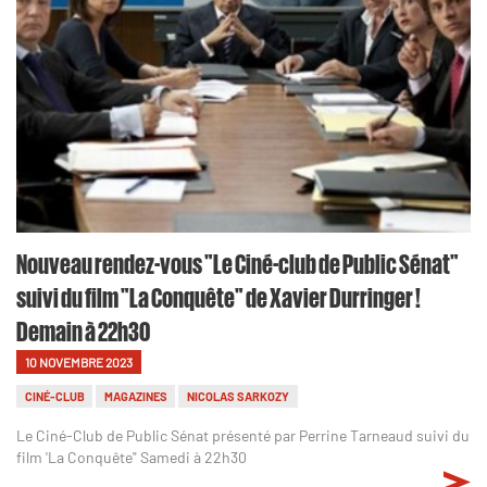
Nouveau rendez-vous "Le Ciné-club de Public Sénat"
suivi du film "La Conquête" de Xavier Durringer !
Demain à 22h30
10 NOVEMBRE 2023
CINÉ-CLUB
MAGAZINES
NICOLAS SARKOZY
Le Ciné-Club de Public Sénat présenté par Perrine Tarneaud suivi du
film 'La Conquête" Samedi à 22h30