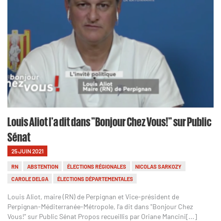
Louis Aliot l'a dit dans "Bonjour Chez Vous!" sur Public
Sénat
25 JUIN 2021
RN
ABSTENTION
ÉLECTIONS RÉGIONALES
NICOLAS SARKOZY
CAROLE DELGA
ÉLECTIONS DÉPARTEMENTALES
Louis Aliot, maire (RN) de Perpignan et Vice-président de
Perpignan-Méditerranée-Métropole, l'a dit dans "Bonjour Chez
Vous!" sur Public Sénat Propos recueillis par Oriane Mancini[...]