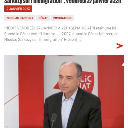
Sarkozy sur l'immigration", vendredi 27 janvier à 22h
2 JANVIER 2023
NICOLAS SARKOZY
SÉNAT
IMMIGRATION
INÉDIT VENDREDI 27 JANVIER À 22H (SEMAINE 4) "Il était une loi -
Quand le Sénat écrit l'Histoire... : 2007, quand le Sénat fait reculer
Nicolas Sarkozy sur l'immigration" Présen[...]