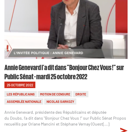
Annie Genevard l'a dit dans "Bonjour Chez Vous !" sur
Public Sénat - mardi 25 octobre 2022
25 OCTOBRE 2022
LES RÉPUBLICAINS
MOTION DE CENSURE
DROITE
ASSEMBLÉE NATIONALE
NICOLAS SARKOZY
Annie Genevard, présidente des Républicains et députée
du Doubs, l'a dit dans "Bonjour Chez Vous !" sur Public Sénat Propos
recueillis par Oriane Mancini et Stéphane Vernay (Ouest[...]