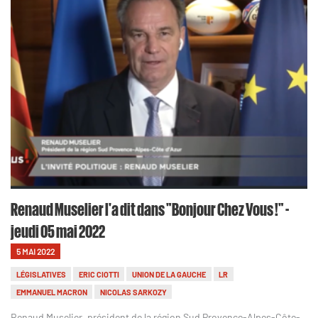
Renaud Muselier l'a dit dans "Bonjour Chez Vous !" -
jeudi 05 mai 2022
5 MAI 2022
LÉGISLATIVES
ERIC CIOTTI
UNION DE LA GAUCHE
LR
EMMANUEL MACRON
NICOLAS SARKOZY
Renaud Muselier, président de la région Sud Provence-Alpes-Côte-