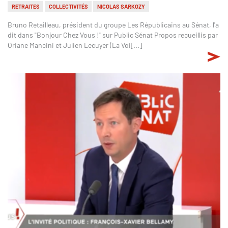
RETRAITES
COLLECTIVITÉS
NICOLAS SARKOZY
Bruno Retailleau, président du groupe Les Républicains au Sénat, l'a
dit dans "Bonjour Chez Vous !" sur Public Sénat Propos recueillis par
Oriane Mancini et Julien Lecuyer (La Voi[...]