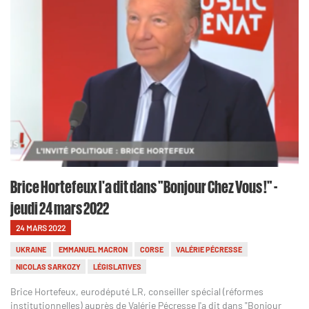
Brice Hortefeux l'a dit dans "Bonjour Chez Vous !" -
jeudi 24 mars 2022
24 MARS 2022
UKRAINE
EMMANUEL MACRON
CORSE
VALÉRIE PÉCRESSE
NICOLAS SARKOZY
LÉGISLATIVES
Brice Hortefeux, eurodéputé LR, conseiller spécial (réformes
institutionnelles) auprès de Valérie Pécresse l'a dit dans "Bonjour