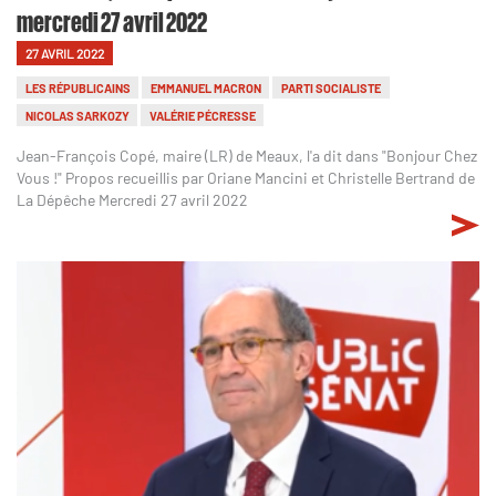
mercredi 27 avril 2022
27 AVRIL 2022
LES RÉPUBLICAINS
EMMANUEL MACRON
PARTI SOCIALISTE
NICOLAS SARKOZY
VALÉRIE PÉCRESSE
Jean-François Copé, maire (LR) de Meaux, l'a dit dans "Bonjour Chez
Vous !" Propos recueillis par Oriane Mancini et Christelle Bertrand de
La Dépêche Mercredi 27 avril 2022