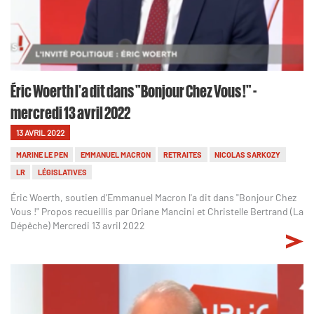
Éric Woerth l'a dit dans "Bonjour Chez Vous !" -
mercredi 13 avril 2022
13 AVRIL 2022
MARINE LE PEN
EMMANUEL MACRON
RETRAITES
NICOLAS SARKOZY
LR
LÉGISLATIVES
Éric Woerth, soutien d’Emmanuel Macron l'a dit dans "Bonjour Chez
Vous !" Propos recueillis par Oriane Mancini et Christelle Bertrand (La
Dépêche) Mercredi 13 avril 2022