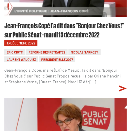
Jean-François Copé l'a dit dans "Bonjour Chez Vous !"
sur Public Sénat - mardi 13 décembre 2022
13 DÉCEMBRE 2022
ERIC CIOTTI
RÉFORME DES RETRAITES
NICOLAS SARKOZY
LAURENT WAUQUIEZ
PRÉSIDENTIELLE 2027
Jean-François Copé, maire (LR) de Meaux , l'a dit dans "Bonjour
Chez Vous !" sur Public Sénat Propos recueillis par Oriane Mancini
et Stéphane Vernay (Ouest-France) Mardi 13 déc[...]