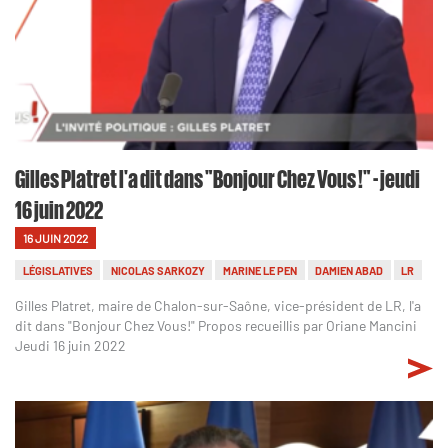
Gilles Platret l'a dit dans "Bonjour Chez Vous !" - jeudi
16 juin 2022
16 JUIN 2022
LÉGISLATIVES
NICOLAS SARKOZY
MARINE LE PEN
DAMIEN ABAD
LR
Gilles Platret, maire de Chalon-sur-Saône, vice-président de LR, l'a
dit dans "Bonjour Chez Vous!" Propos recueillis par Oriane Mancini
Jeudi 16 juin 2022