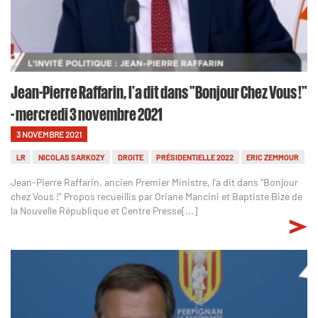
Jean-Pierre Raffarin, l'a dit dans "Bonjour Chez Vous !"
- mercredi 3 novembre 2021
3 NOVEMBRE 2021
LR
NICOLAS SARKOZY
DROITE
PRÉSIDENTIELLE 2022
ERIC ZEMMOUR
Jean-Pierre Raffarin, ancien Premier Ministre, l'a dit dans "Bonjour
chez Vous !" Propos recueillis par Oriane Mancini et Baptiste Bize de
la Nouvelle République et Centre Presse[...]